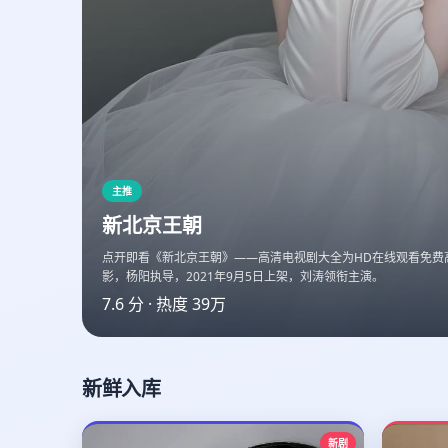
主推
新北京王朝
点开即看《新北京王朝》——高清电视剧大全为HD在线观看免费
影，杨阳执导，2021年9月5日上架，刘涛领衔主演。
7.6
分 · 热度
39万
新鲜入库
新剧