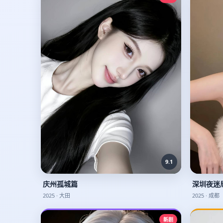
9.1
庆州孤城篇
深圳夜迷
2025
·
大田
2025
·
成都
新剧