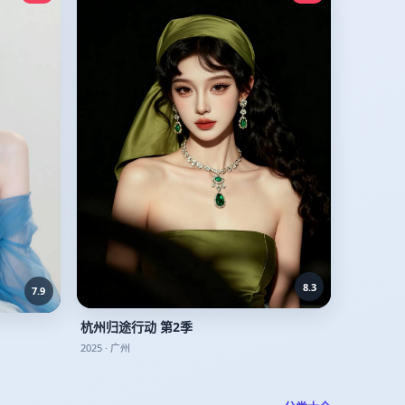
8.3
7.9
杭州归途行动 第2季
2025
·
广州