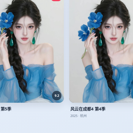
9.2
 第5季
风云在成都4 第4季
2025
·
杭州