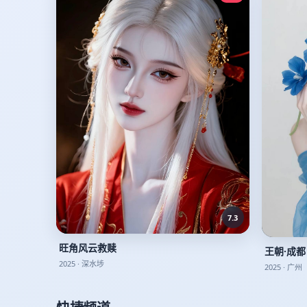
7.3
旺角风云救赎
王朝·成都
2025
·
深水埗
2025
·
广州