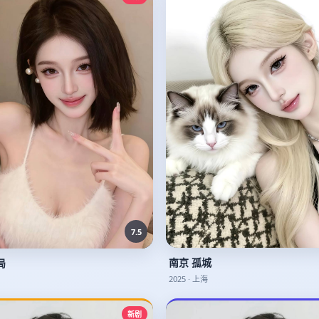
7.5
南京 孤城
局
2025
·
上海
新剧