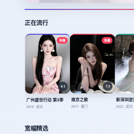
正在流行
热播
热播
7.2
9.1
南京之歌
新深圳逆
广州盛世行动 第3季
2017
·
厦门
2022
·
武汉
2019
·
武汉
宽幅精选