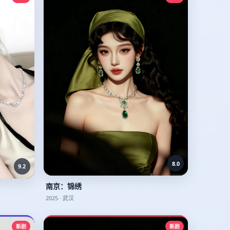
8.0
9.2
南京：锦绣
2025
·
武汉
新剧
新剧