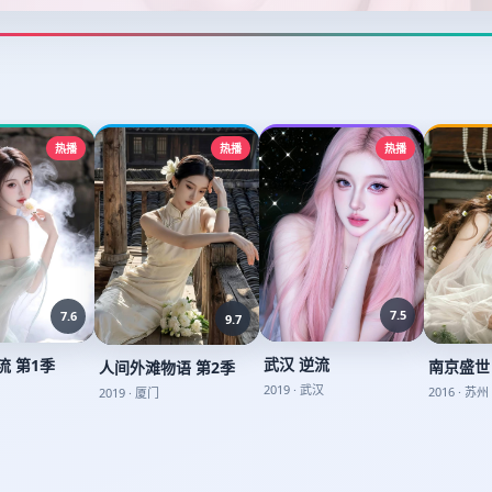
热播
热播
热播
7.5
7.6
9.7
武汉 逆流
流 第1季
南京盛世
人间外滩物语 第2季
2019
·
武汉
2016
·
苏州
2019
·
厦门